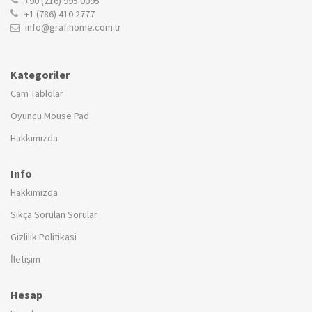
+90 (216) 995 0095
+1 (786) 410 2777
info@grafihome.com.tr
Kategoriler
Cam Tablolar
Oyuncu Mouse Pad
Hakkımızda
Info
Hakkımızda
Sıkça Sorulan Sorular
Gizlilik Politikasi
İletişim
Hesap