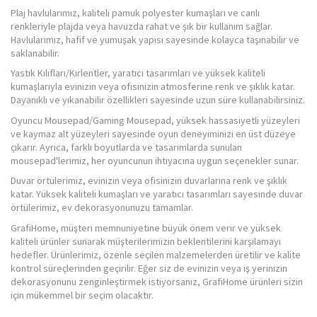
Plaj havlularımız, kaliteli pamuk polyester kumaşları ve canlı
renkleriyle plajda veya havuzda rahat ve şık bir kullanım sağlar.
Havlularımız, hafif ve yumuşak yapısı sayesinde kolayca taşınabilir ve
saklanabilir.
Yastık Kılıfları/Kırlentler, yaratıcı tasarımları ve yüksek kaliteli
kumaşlarıyla evinizin veya ofisinizin atmosferine renk ve şıklık katar.
Dayanıklı ve yıkanabilir özellikleri sayesinde uzun süre kullanabilirsiniz.
Oyuncu Mousepad/Gaming Mousepad, yüksek hassasiyetli yüzeyleri
ve kaymaz alt yüzeyleri sayesinde oyun deneyiminizi en üst düzeye
çıkarır. Ayrıca, farklı boyutlarda ve tasarımlarda sunulan
mousepad'lerimiz, her oyuncunun ihtiyacına uygun seçenekler sunar.
Duvar örtülerimiz, evinizin veya ofisinizin duvarlarına renk ve şıklık
katar. Yüksek kaliteli kumaşları ve yaratıcı tasarımları sayesinde duvar
örtülerimiz, ev dekorasyonunuzu tamamlar.
GrafiHome, müşteri memnuniyetine büyük önem verir ve yüksek
kaliteli ürünler sunarak müşterilerimizin beklentilerini karşılamayı
hedefler. Ürünlerimiz, özenle seçilen malzemelerden üretilir ve kalite
kontrol süreçlerinden geçirilir. Eğer siz de evinizin veya iş yerinizin
dekorasyonunu zenginleştirmek istiyorsanız, GrafiHome ürünleri sizin
için mükemmel bir seçim olacaktır.