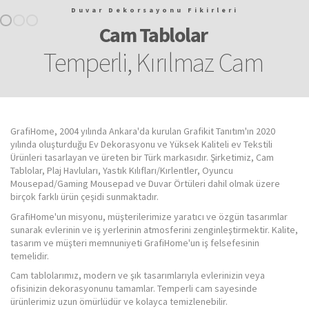
Duvar Dekorsayonu Fikirleri
Cam Tablolar
Temperli, Kırılmaz Cam
GrafiHome, 2004 yılında Ankara'da kurulan Grafikit Tanıtım'ın 2020
yılında oluşturduğu Ev Dekorasyonu ve Yüksek Kaliteli ev Tekstili
Ürünleri tasarlayan ve üreten bir Türk markasıdır. Şirketimiz, Cam
Tablolar, Plaj Havluları, Yastık Kılıfları/Kırlentler, Oyuncu
Mousepad/Gaming Mousepad ve Duvar Örtüleri dahil olmak üzere
birçok farklı ürün çeşidi sunmaktadır.
GrafiHome'un misyonu, müşterilerimize yaratıcı ve özgün tasarımlar
sunarak evlerinin ve iş yerlerinin atmosferini zenginleştirmektir. Kalite,
tasarım ve müşteri memnuniyeti GrafiHome'un iş felsefesinin
temelidir.
Cam tablolarımız, modern ve şık tasarımlarıyla evlerinizin veya
ofisinizin dekorasyonunu tamamlar. Temperli cam sayesinde
ürünlerimiz uzun ömürlüdür ve kolayca temizlenebilir.