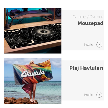
Gaming / Oyuncu
Mousepad
İncele
Plaj Havluları
İncele