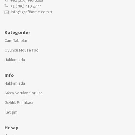
+90 (216) 995 0095
+1 (786) 410 2777
info@grafihome.com.tr
Kategoriler
Cam Tablolar
Oyuncu Mouse Pad
Hakkımızda
Info
Hakkımızda
Sıkça Sorulan Sorular
Gizlilik Politikasi
İletişim
Hesap